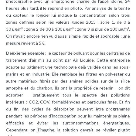
photographie avec un smartphone chargé de l’appli idoine. 24
heures plus tard, il le reprend en photo. Par analyse de la teinte
du capteur, le logiciel lui indique la concentration selon trois
zones définies selon les valeurs guides 2015 : zone 1, de 0 à
30 µg/m³ ; zone 2 de 30 à 100 µg/m³ ; zone 3 si plus de 100 µg/m³.
On n’avait encore rien vu d’aussi simple, rapide et abordable ; une
mesure revient à 5 €.
Deuxième exemple :
le capteur de polluant pour les centrales de
traitement d’air mis au point par Air Liquide. Cette entreprise
adapte au bâtiment une technologie déjà validée dans les sous-
marins et en industrie. Elle remplace les filtres en polyester ou
autre matériaux fibrés par des amines solides sur de la silice
amorphe et du charbon. Ils ont la propriété de retenir – on dit
adsorber – pratiquement tous le spectre des pollutions
intérieurs : CO2, COV, formaldéhydes et particules fines. Et fin
du fin, des cycles de désorption peuvent être programmés
pendant les périodes d’inoccupation pour lui maintenir sa pleine
efficacité et éviter les surconsommations énergétiques.
Cependant, on l’imagine, la solution devrait se révéler plutôt