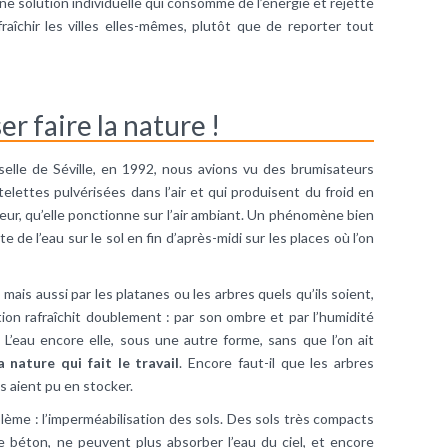
une solution individuelle qui consomme de l’énergie et rejette
raîchir les villes elles-mêmes, plutôt que de reporter tout
r faire la nature !
rselle de Séville, en 1992, nous avions vu des brumisateurs
telettes pulvérisées dans l’air et qui produisent du froid en
leur, qu’elle ponctionne sur l’air ambiant. Un phénomène bien
e de l’eau sur le sol en fin d’après-midi sur les places où l’on
 mais aussi par les platanes ou les arbres quels qu’ils soient,
tion rafraîchit doublement : par son ombre et par l’humidité
. L’eau encore elle, sous une autre forme, sans que l’on ait
a nature qui fait le travail
. Encore faut-il que les arbres
s aient pu en stocker.
lème : l’imperméabilisation des sols. Des sols très compacts
 béton, ne peuvent plus absorber l’eau du ciel, et encore