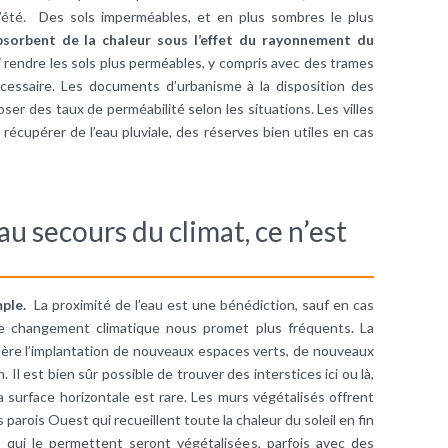
’été. Des sols imperméables, et en plus sombres le plus
 absorbent de la chaleur sous l’effet du rayonnement du
i rendre les sols plus perméables, y compris avec des trames
écessaire. Les documents d’urbanisme à la disposition des
oser des taux de perméabilité selon les situations. Les villes
 récupérer de l’eau pluviale, des réserves bien utiles en cas
 au secours du climat, ce n’est
mple.
La proximité de l’eau est une bénédiction, sauf en cas
 le changement climatique nous promet plus fréquents. La
ère l’implantation de nouveaux espaces verts, de nouveaux
n. Il est bien sûr possible de trouver des interstices ici ou là,
a surface horizontale est rare. Les murs végétalisés offrent
parois Ouest qui recueillent toute la chaleur du soleil en fin
s qui le permettent seront végétalisées, parfois avec des