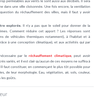
trop perméables aux vents le sont aussi aux décibels. Il sera
e dans une ville cloisonnée. Une fois encore, la ventilation
uestion du réchauffement des villes, mais il faut y avoir
tre explorée.
Il n’y a pas que le soleil pour donner de la
s-mêmes. Comment réduire cet apport ? Les réponses sont
oins de véhicules thermiques notamment), à l’habitat et à
grâce à une conception climatique), et aux activités qui par
nécessaire par le
réchauffement climatique
, peut avoir
ès variés, et il est clair qu’aucun de ces moyens ne suffira à
’il faut constituer, en commençant le plus tôt possible pour
es, de leur morphologie. Eau, végétation, air, sols, couleur,
s les goûts.
teur