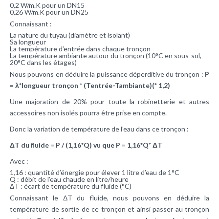
0,2 W/m.K pour un DN15
0,26 W/m.K pour un DN25
Connaissant :
La nature du tuyau (diamètre et isolant)
Sa longueur
La température d’entrée dans chaque tronçon
La température ambiante autour du tronçon (10°C en sous-sol,
20°C dans les étages)
Nous pouvons en déduire la puissance déperditive du tronçon :
P
= λ*longueur tronçon * (Tentrée-Tambiante)(* 1,2)
Une majoration de 20% pour toute la robinetterie et autres
accessoires non isolés pourra être prise en compte.
Donc la variation de température de l’eau dans ce tronçon :
ΔT du fluide = P / (1,16*Q) vu que P = 1,16*Q* ΔT
Avec :
1,16 : quantité d’énergie pour élever 1 litre d’eau de 1°C
Q : débit de l’eau chaude en litre/heure
ΔT : écart de température du fluide (°C)
Connaissant le ΔT du fluide, nous pouvons en déduire la
température de sortie de ce tronçon et ainsi passer au tronçon