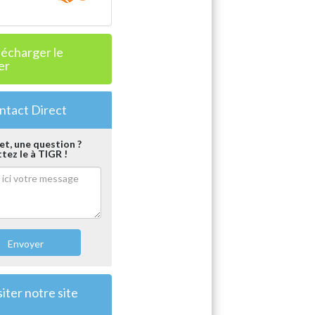
lécharger le
er
tact Direct
et, une question ?
ez le à TIGR !
Envoyer
iter notre site