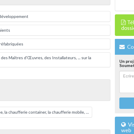
t développement
Té
dossi
nients
réfabriquées
Con
es Maîtres d'Œuvres, des Installateurs, ... sur la
Un proj
Soumett
, la chaufferie container, la chaufferie mobile, …
Vis
web