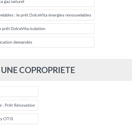
ta gaz naturel
elables : le prêt DolceVita énergies renouvelables
le prêt DolceVita isolation
ification demandés
T UNE COPROPRIETE
 : Prêt Rénovation
by OTIS