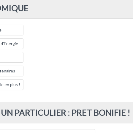
OMIQUE
e
 d’Energie
rtenaires
e en plus !
UN PARTICULIER : PRET BONIFIE !