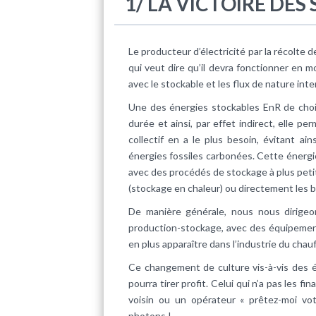
1/ LA VICTOIRE DES
Le producteur d’électricité par la récolte 
qui veut dire qu’il devra fonctionner en mo
avec le stockable et les flux de nature int
Une des énergies stockables EnR de choix,
durée et ainsi, par effet indirect, elle p
collectif en a le plus besoin, évitant a
énergies fossiles carbonées. Cette énergi
avec des procédés de stockage à plus peti
(stockage en chaleur) ou directement les ba
De manière générale, nous nous dirige
production-stockage, avec des équipemen
en plus apparaître dans l’industrie du chau
Ce changement de culture vis-à-vis des 
pourra tirer profit. Celui qui n’a pas les 
voisin ou un opérateur « prêtez-moi votr
photons !