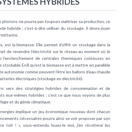
 SYSTÈMES HYBRIDES
de photons ne pourra pas toujours maîtriser sa production, ce
de hybride ; c’est-à-dire utiliser du stockage. Il devra jouer
ermittente.
 est la biomasse. Elle permet d’offrir un stockage dans la
ermet de revendre l’électricité sur le réseau au moment où le
insi l’enclenchement de centrales thermiques coûteuses en
e stockable EnR qu’est la biomasse est à mettre en parallèle
te autonomie comme peuvent l’être les ballons d’eau chaude
tteries électriques (stockage en électricité).
ons vers des stratégies hybrides de consommation et de
ts eux-mêmes hybrides ; c’est ce que nous voyons de plus
ffage et du génie climatique.
énergies implique un jeu économique nouveau dont chacun
financements nécessaires pourra ainsi se voir proposer par son
e toit ! », sous-entendu louez-le moi, j’en récolterai les