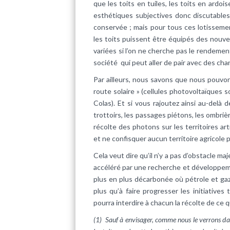
que les toits en tuiles, les toits en ard
esthétiques subjectives donc discutables
conservée ; mais pour tous ces lotisseme
les toits puissent être équipés des nouve
variées si l’on ne cherche pas le rende
société qui peut aller de pair avec des c
Par ailleurs, nous savons que nous pouvon
route solaire » (cellules photovoltaïques
Colas). Et si vous rajoutez ainsi au-delà 
trottoirs, les passages piétons, les ombri
récolte des photons sur les territoires ar
et ne confisquer aucun territoire agricole p
Cela veut dire qu’il n’y a pas d’obstacle m
accéléré par une recherche et développem
plus en plus décarbonée où pétrole et gaz
plus qu’à faire progresser les initiative
pourra interdire à chacun la récolte de ce q
(1) Sauf à envisager, comme nous le verrons dan