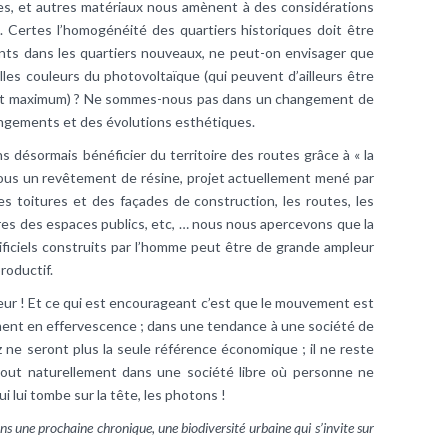
oises, et autres matériaux nous amènent à des considérations
. Certes l’homogénéité des quartiers historiques doit être
nts dans les quartiers nouveaux, ne peut-on envisager que
lles couleurs du photovoltaïque (qui peuvent d’ailleurs être
ment maximum) ? Ne sommes-nous pas dans un changement de
hangements et des évolutions esthétiques.
s désormais bénéficier du territoire des routes grâce à « la
 sous un revêtement de résine, projet actuellement mené par
des toitures et des façades de construction, les routes, les
ères des espaces publics, etc, … nous nous apercevons que la
tificiels construits par l’homme peut être de grande ampleur
roductif.
ajeur ! Et ce qui est encourageant c’est que le mouvement est
ent en effervescence ; dans une tendance à une société de
 ne seront plus la seule référence économique ; il ne reste
s tout naturellement dans une société libre où personne ne
ui lui tombe sur la tête, les photons !
s une prochaine chronique, une biodiversité urbaine qui s’invite sur