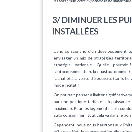
les toits ; mais cette hypothèse reste minoritaire.
3/ DIMINUER LES P
INSTALLÉES
Dans ce scénario d’un développement quan
envisager un mix de stratégies territori
stratégie nationale. Quelle pourrait
l’autoconsommation, la quasi autonomie ? 
l’achat et à la vente d’électricité (tarifs h
mode incitatif.
On pourrait penser à limiter significativem
par une politique tarifaire – à puissance
maximum). Pour les logements, cela condui
auto consommer ; tout cela va dans le bon 
Cependant, nous nous heurtons aux limite
m2 ; en effet, la consommation électriqu