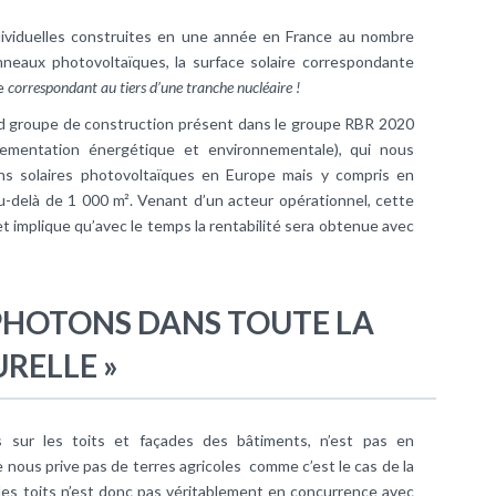
ividuelles construites en une année en France au nombre
neaux photovoltaïques, la surface solaire correspondante
te
correspondant au tiers d’une tranche nucléaire !
 groupe de construction présent dans le groupe RBR 2020
glementation énergétique et environnementale), qui nous
ons solaires photovoltaïques en Europe mais y compris en
u-delà de 1 000 m². Venant d’un acteur opérationnel, cette
t implique qu’avec le temps la rentabilité sera obtenue avec
 PHOTONS DANS TOUTE LA
URELLE »
 sur les toits et façades des bâtiments, n’est pas en
e nous prive pas de terres agricoles comme c’est le cas de la
 les toits n’est donc pas véritablement en concurrence avec