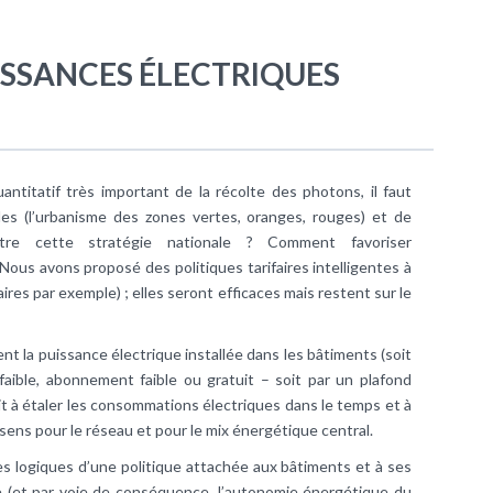
UISSANCES ÉLECTRIQUES
titatif très important de la récolte des photons, il faut
ales (l’urbanisme des zones vertes, oranges, rouges) et de
-être cette stratégie nationale ? Comment favoriser
Nous avons proposé des politiques tarifaires intelligentes à
oraires par exemple) ; elles seront efficaces mais restent sur le
ent la puissance électrique installée dans les bâtiments (soit
 faible, abonnement faible ou gratuit – soit par un plafond
t à étaler les consommations électriques dans le temps et à
sens pour le réseau et pour le mix énergétique central.
s logiques d’une politique attachée aux bâtiments et à ses
e (et par voie de conséquence, l’autonomie énergétique du