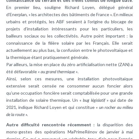
connaissance du terrain et des freins connus de longue date
.
En premier lieu, souligne Richard Loyen, délégué général
d’Enerplan, « les architectes des bâtiments de France ». En milieux
urbains et protégés, les ABF seraient à l’origine du blocage de
projets d’installation intéressants pour les particuliers, les
bailleurs sociaux ou les collectivités. Autre point important : la
connaissance de la filière solaire par les Français. Elle serait
actuellement au plus bas, la confusion entre le photovoltaïque et
la thermique étant pratiquement générale.
Par ailleurs, la mise en place du zéro artificialisation nette (ZAN) a
été défavorable
« au grand thermique »
.
Ainsi, selon ces mesures, une installation photovoltaïque
extensive serait censée ne consommer aucun foncier alors
qu’une occupation foncière serait comptabilisée pour une grande
installation de solaire thermique. Un «
bug législatif
» qui date de
2021, indique Richard Loyen et qui constitue
« un rocher au milieu
de la route ».
Autre difficulté rencontrée récemment :
la disparition des
mono-gestes des opérations MaPrimeRénov de janvier à mai
dernier. Ce qui a provoqué un véritable trou d’air pour l’année