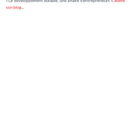
« Le développement durable, une affaire d’entrepreneurs »,
anime
son blog
...