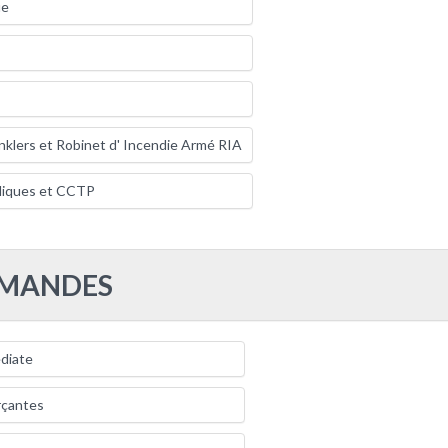
ue
inklers et Robinet d' Incendie Armé RIA
liques et CCTP
MMANDES
diate
rçantes