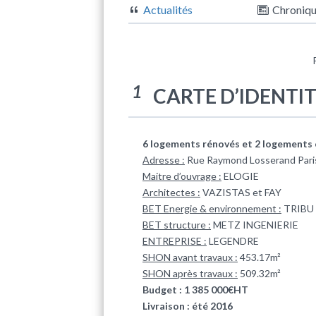
Actualités
Chroniq
1
CARTE D’IDENTI
6 logements rénovés et 2 logements c
Adresse :
Rue Raymond Losserand Par
Maitre d’ouvrage :
ELOGIE
Architectes :
VAZISTAS et FAY
BET Energie & environnement :
TRIBU
BET structure :
METZ INGENIERIE
ENTREPRISE :
LEGENDRE
SHON avant travaux :
453.17m²
SHON après travaux :
509.32m²
Budget : 1 385 000€HT
Livraison : été 2016