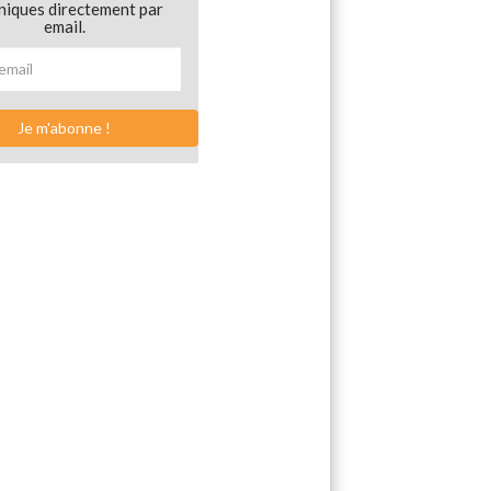
niques directement par
email.
Je m'abonne !