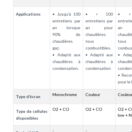
Applications
• Jusqu’à 100
• > 100
• >
entretiens par
entretiens par
entret
an lorsque
an pour
an 
90% de
chaudières
chaudi
chaudières
tous
tous
gaz.
combustibles.
combus
• Adapté aux
• Adapté aux
• Ada
chaudières à
chaudières à
chaud
condensation.
condensation
conden
• Rec
pour le 
Monochrome
Couleur
Couleu
Type d’écran
O2 + CO
O2 + CO
O2 + C
Type de cellules
low + 
disponibles
-
-