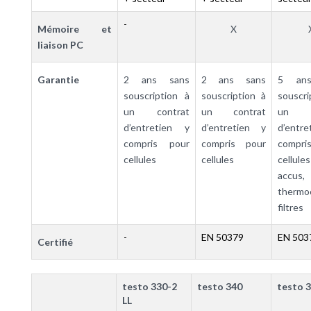
-
Mémoire et
X
liaison PC
Garantie
2 ans sans
2 ans sans
5 an
souscription à
souscription à
souscr
un contrat
un contrat
un c
d’entretien y
d’entretien y
d’entr
compris pour
compris pour
compr
cellules
cellules
cellul
accus,
thermo
filtres
-
EN 50379
EN 503
Certifié
testo 330-2
testo 340
testo 
LL