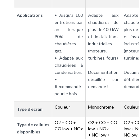
Applications
• Jusqu’à 100
Adapté aux
Adapt
entretiens par
chaudières de
chaudi
an lorsque
plus de 400 kW
plus de
90% de
et installations
et insta
chaudières
industrielles
industri
gaz.
(moteurs,
(moteur
• Adapté aux
turbines, fours)
turbines
chaudières à
condensation.
Documentation
Docume
•
détaillée sur
détail
Recommandé
demande !
demand
pour le bois
Couleur
Monochrome
Couleu
Type d’écran
O2 + CO +
O2 + CO + CO
O2 + C
Type de cellules
CO low + NOx
low + NOx
low + 
disponibles
+ NO low +
NOlow 