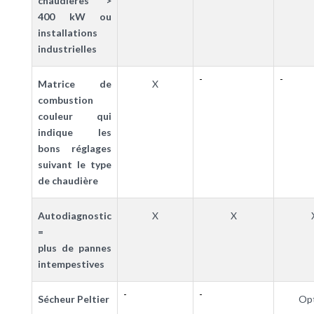
chaudières >
400 kW ou
installations
industrielles
-
-
Matrice de
X
combustion
couleur qui
indique les
bons réglages
suivant le type
de chaudière
Autodiagnostic
X
X
=
plus de pannes
intempestives
-
-
Sécheur Peltier
Opt