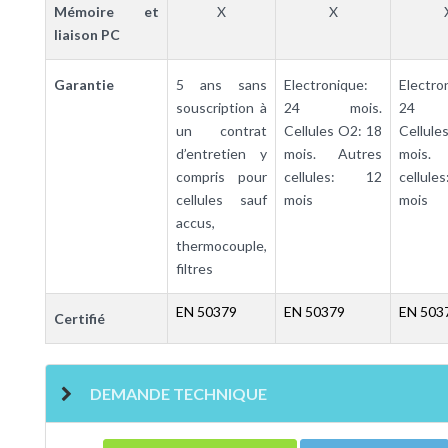
Mémoire et
X
X
liaison PC
Garantie
5 ans sans
Electronique:
Electro
souscription à
24 mois.
24 m
un contrat
Cellules O2: 18
Cellule
d’entretien y
mois. Autres
mois. 
compris pour
cellules: 12
cellul
cellules sauf
mois
mois
accus,
thermocouple,
filtres
EN 50379
EN 50379
EN 503
Certifié
DEMANDE TECHNIQUE