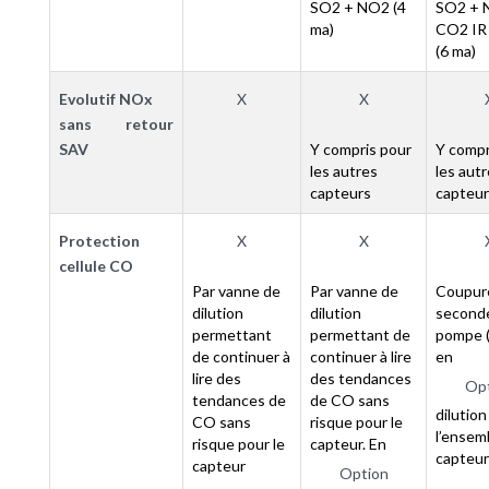
SO2 + NO2 (4
SO2 + 
ma)
CO2 IR
(6 ma)
Evolutif NOx
X
X
sans retour
SAV
Y compris pour
Y compr
les autres
les aut
capteurs
capteur
Protection
X
X
cellule CO
Par vanne de
Par vanne de
Coupur
dilution
dilution
second
permettant
permettant de
pompe 
de continuer à
continuer à lire
en
lire des
des tendances
Opt
tendances de
de CO sans
dilution
CO sans
risque pour le
l’ensem
risque pour le
capteur. En
capteur
capteur
Option