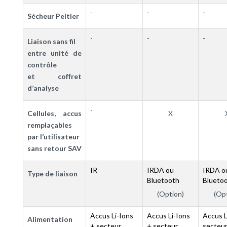
-
-
-
Sécheur Peltier
-
-
-
Liaison sans fil
entre unité de
contrôle
et coffret
d’analyse
-
Cellules, accus
X
remplaçables
par l’utilisateur
sans retour SAV
IR
IRDA ou
IRDA o
Type de liaison
Bluetooth
Blueto
(Option)
(Op
Accus Li-Ions
Accus Li-Ions
Accus L
Alimentation
+ secteur
+ secteur
secteu