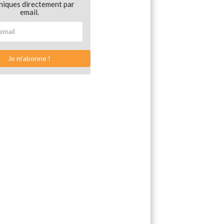
niques directement par
email.
Je m'abonne !