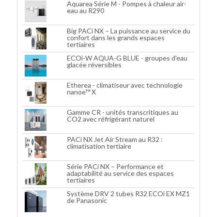
Aquarea Série M - Pompes à chaleur air-
eau au R290
Big PACi NX – La puissance au service du
confort dans les grands espaces
tertiaires
ECOi-W AQUA-G BLUE - groupes d'eau
glacée réversibles
Etherea - climatiseur avec technologie
nanoe™ X
Gamme CR - unités transcritiques au
CO2 avec réfrigérant naturel
PACi NX Jet Air Stream au R32 :
climatisation tertiaire
Série PACi NX – Performance et
adaptabilité au service des espaces
tertiaires
Système DRV 2 tubes R32 ECOi EX MZ1
de Panasonic