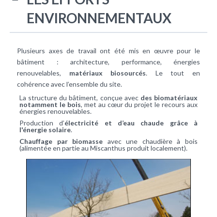
ENVIRONNEMENTAUX
Plusieurs axes de travail ont été mis en œuvre pour le
bâtiment : architecture, performance, énergies
renouvelables,
matériaux biosourcés
. Le tout en
cohérence avec l’ensemble du site.
La structure du bâtiment, conçue avec
des biomatériaux
notamment le bois
, met au cœur du projet le recours aux
énergies renouvelables.
Production d’
électricité et d’eau chaude grâce à
l'énergie solaire
.
Chauffage par biomasse
avec une chaudière à bois
(alimentée en partie au Miscanthus produit localement).