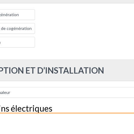
génération
 de cogénération
n
PTION ET D’INSTALLATION
haleur
ns électriques