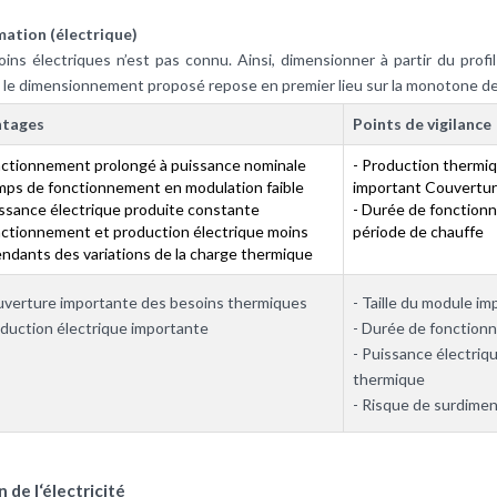
tion (électrique)
soins électriques n’est pas connu. Ainsi, dimensionner à partir du prof
i, le dimensionnement proposé repose en premier lieu sur la monotone d
ntages
Points de vigilance
nctionnement prolongé à puissance nominale
- Production thermi
mps de fonctionnement en modulation faible
important Couvertur
issance électrique produite constante
- Durée de fonction
nctionnement et production électrique moins
période de chauffe
ndants des variations de la charge thermique
uverture importante des besoins thermiques
- Taille du module i
oduction électrique importante
- Durée de fonction
- Puissance électriqu
thermique
- Risque de surdime
de l‘électricité