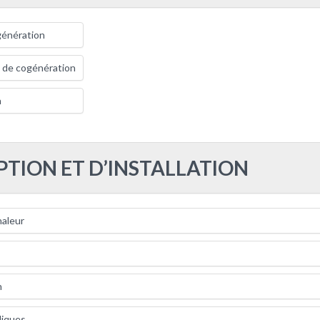
génération
 de cogénération
n
PTION ET D’INSTALLATION
haleur
n
liques