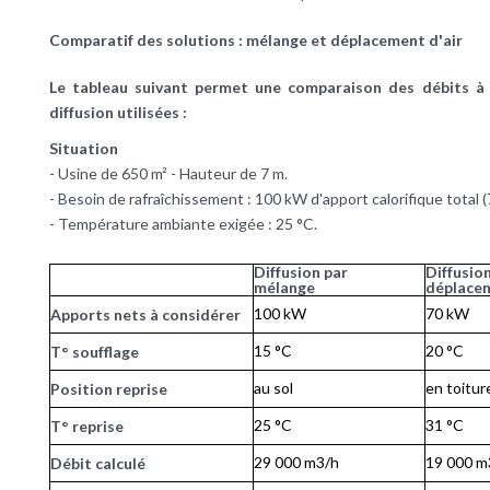
Comparatif des solutions : mélange et déplacement d'air
Le tableau suivant permet une comparaison des débits à 
diffusion utilisées :
Situation
- Usine de 650 m² - Hauteur de 7 m.
- Besoin de rafraîchissement : 100 kW d'apport calorifique total 
- Température ambiante exigée : 25 °C.
Diffusion par
Diffusio
mélange
déplace
100 kW
70 kW
Apports nets à considérer
15 °C
20 °C
T° soufflage
au sol
en toitur
Position reprise
25 °C
31 °C
T° reprise
29 000 m3/h
19 000 m
Débit calculé