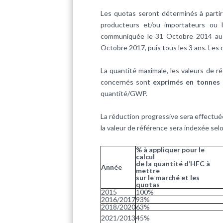
Les quotas seront déterminés à parti
producteurs et/ou importateurs ou l
communiquée le 31 Octobre 2014 au p
Octobre 2017, puis tous les 3 ans. Les 
La quantité maximale, les valeurs de r
concernés sont
exprimés en tonnes
quantité/GWP.
La réduction progressive sera effectuée
la valeur de référence sera indexée sel
% à appliquer pour le
calcul
de la quantité d’HFC à
Année
mettre
sur le marché et les
quotas
2015
100%
2016/2017
93%
2018/2020
63%
2021/2013
45%