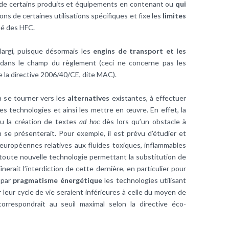
de certains produits et équipements en contenant ou
qui
ions de certaines utilisations spécifiques et fixe les
limites
hé des HFC.
élargi, puisque désormais les
engins de transport et les
dans le champ du règlement (ceci ne concerne pas les
de la directive 2006/40/CE, dite MAC).
 à se tourner vers les
alternatives
existantes, à effectuer
les technologies et ainsi les mettre en œuvre. En effet, la
ou la création de textes
ad hoc
dès lors qu’un obstacle à
 se présenterait. Pour exemple, il est prévu d’étudier et
 européennes relatives aux fluides toxiques, inflammables
oute nouvelle technologie permettant la substitution de
înerait l’interdiction de cette dernière, en particulier pour
t par
pragmatisme énergétique
les technologies utilisant
leur cycle de vie seraient inférieures à celle du moyen de
orrespondrait au seuil maximal selon la directive éco-