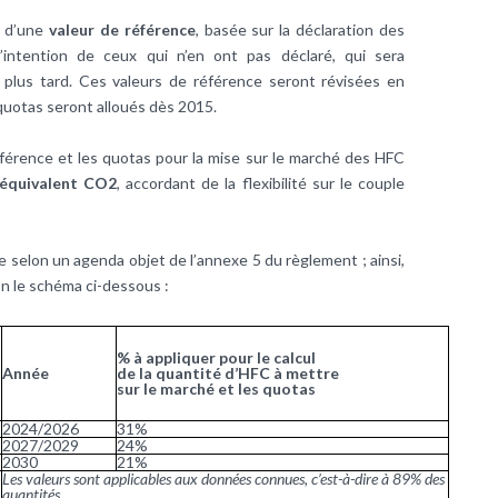
r d’une
valeur de référence
, basée sur la déclaration des
’intention de ceux qui n’en ont pas déclaré, qui sera
lus tard. Ces valeurs de référence seront révisées en
quotas seront alloués dès 2015.
éférence et les quotas pour la mise sur le marché des HFC
 équivalent CO2
, accordant de la flexibilité sur le couple
 selon un agenda objet de l’annexe 5 du règlement ; ainsi,
on le schéma ci-dessous :
% à appliquer pour le calcul
Année
de la quantité d’HFC à mettre
sur le marché et les quotas
2024/2026
31%
2027/2029
24%
2030
21%
Les valeurs sont applicables aux données connues, c’est-à-dire à 89% des
quantités