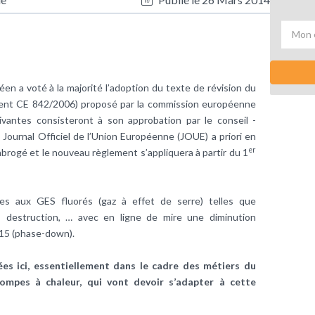
en a voté à la majorité l’adoption du texte de révision du
ment CE 842/2006) proposé par la commission européenne
ivantes consisteront à son approbation par le conseil -
u Journal Officiel de l’Union Européenne (JOUE) a priori en
er
brogé et le nouveau règlement s’appliquera à partir du 1
ves aux GES fluorés (gaz à effet de serre) telles que
on, destruction, … avec en ligne de mire une diminution
15 (phase-down).
es ici, essentiellement dans le cadre des métiers du
pompes à chaleur, qui vont devoir s’adapter à cette