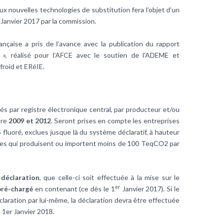
ux nouvelles technologies de substitution fera l’objet d’un
Janvier 2017 par la commission.
ançaise a pris de l’avance avec la publication du rapport
», réalisé pour l’AFCE avec le soutien de l'ADEME et
roid et ERéIE.
rés par registre électronique central, par producteur et/ou
tre
2009 et 2012
. Seront prises en compte les entreprises
fluoré, exclues jusque là du système déclaratif, à hauteur
elles qui produisent ou importent moins de 100 TeqCO2 par
e
déclaration
, que celle-ci soit effectuée à la mise sur le
er
pré-chargé
en contenant (ce dès le 1
Janvier 2017). Si le
éclaration par lui-même, la déclaration devra être effectuée
 1er Janvier 2018.