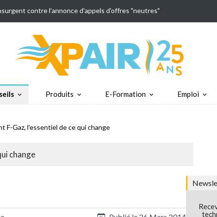
insurgent contre l'annonce d'appels d'offres "neutres"
eils
Produits
E-Formation
Emploi
t F-Gaz, l’essentiel de ce qui change
qui change
Newslet
Recev
tech
ue
Publié le
26 Mars 2014