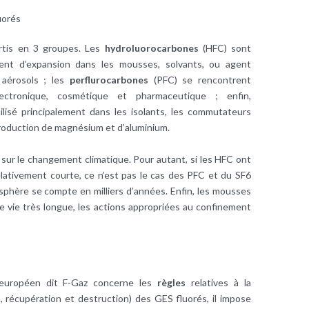
uorés
artis en 3 groupes. Les
hydroluorocarbones
(HFC) sont
agent d’expansion dans les mousses, solvants, ou agent
 aérosols ; les
perflurocarbones
(PFC) se rencontrent
électronique, cosmétique et pharmaceutique ; enfin,
tilisé principalement dans les isolants, les commutateurs
production de magnésium et d’aluminium.
 sur le changement climatique. Pour autant, si les HFC ont
lativement courte, ce n’est pas le cas des PFC et du SF6
sphère se compte en milliers d’années. Enfin, les mousses
vie très longue, les actions appropriées au confinement
 européen dit F-Gaz concerne les
règles
relatives à la
n, récupération et destruction) des GES fluorés, il impose