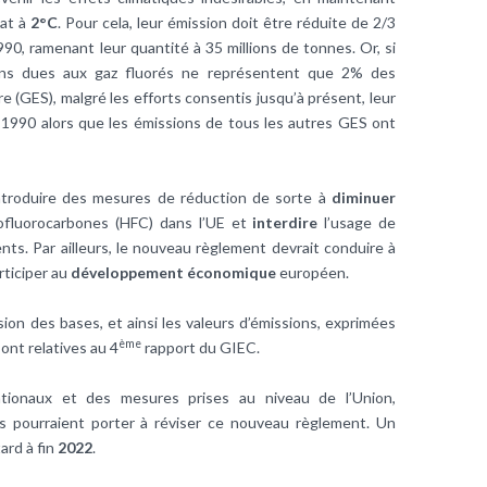
mat à
2°C
. Pour cela, leur émission doit être réduite de 2/3
0, ramenant leur quantité à 35 millions de tonnes. Or, si
ons dues aux gaz fluorés ne représentent que 2% des
re (GES), malgré les efforts consentis jusqu’à présent, leur
1990 alors que les émissions de tous les autres GES ont
ntroduire des mesures de réduction de sorte à
diminuer
rofluorocarbones (HFC) dans l’UE et
interdire
l’usage de
nts. Par ailleurs, le nouveau règlement devrait conduire à
rticiper au
développement économique
européen.
sion des bases, et ainsi les valeurs d’émissions, exprimées
ème
ont relatives au 4
rapport du GIEC.
ationaux et des mesures prises au niveau de l’Union,
s pourraient porter à réviser ce nouveau règlement. Un
ard à fin
2022
.