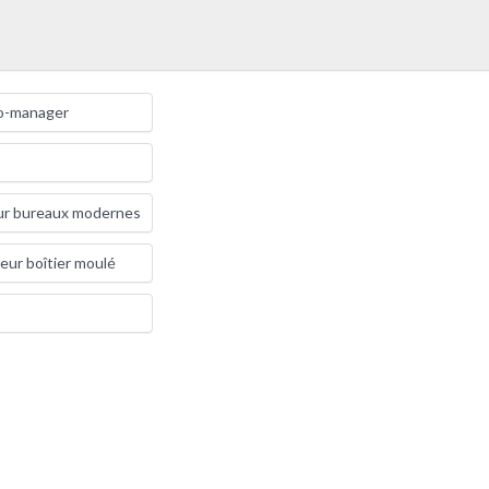
io-manager
ur bureaux modernes
teur boîtier moulé