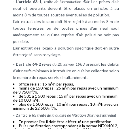
- L'article 63-1
,
traite de l'introduction d'air
Les prises d'air
neuf et ouvrants doivent être placés en principe à au
moins 8 m de toutes sources éventuelles de pollution.
L'air extrait des locaux doit être rejeté à au moins 8 m de
toutes fenêtres ou de toutes prises d'air neuf sauf
aménagement tel qu'une reprise d'air pollué ne soit pas
possible.
L'air extrait des locaux à pollution spécifique doit en outre
être rejeté sans recyclage.
- L'article 64-2
révisé du 20 janvier 1983
prescrit les débits
d'air neufs minimaux à introduire en cuisine collective selon
le nombre de repas servis simultanément.
office relais : 15 m³/h par repas,
moins de 150 repas : 25 m³/h par repas avec un minimum
de 3 750 m³/h.
de 501 à 1 500 repas : 15 m³ par repas avec un minimum
de 10 000 m³/h.
plus de 1 500 repas : 10 m³/h par repas : 10 m³/h avec un
minimum de 22 500 m³/h.
- L'article 65
traite de la qualité de filtration d'air neuf introduit
En premier lieu il doit être effectué une préfiltration
Puis une filtration correspondant à la norme NFX44012,