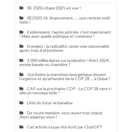
RE 2020, étape 2025 en vue !
RE2020, IA, financement, …, une rentrée méli-
mélo !
Evidemment, l’après pétrole, c’est maintenant
! Mais avec quelle politique et comment ?
Energies : la radicalité, seule voie raisonnable
après trop d’attentisme
3 000 milliardaires sur la planète ! Alors 2024,
année banale ou charnière ?
Qui freine la transition énergétique devant
l’urgence et qu’attendre de la COP 28 … à Dubaï ?
CAP sur la prochaine COP - La COP 28 sera-t-
elle un nouveau bide ?
L’été du futur se banalise
De toute manière, vous aurez trop chaud.
Alors adaptez-vous !
Cet article n’a pas été écrit par ChatGPT